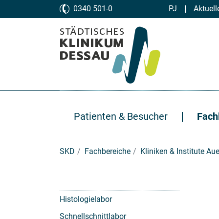
Zum Hauptinhalt springen
0340 501-0
PJ
Aktuell
Patienten & Besucher
Fach
Sie sind hier:
SKD
Fachbereiche
Kliniken & Institute A
Histologielabor
Schnellschnittlabor