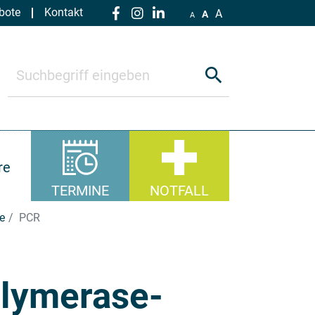
bote
Kontakt
A
A
A
search
re
TERMINE
NOTFALL
e
PCR
lymerase-