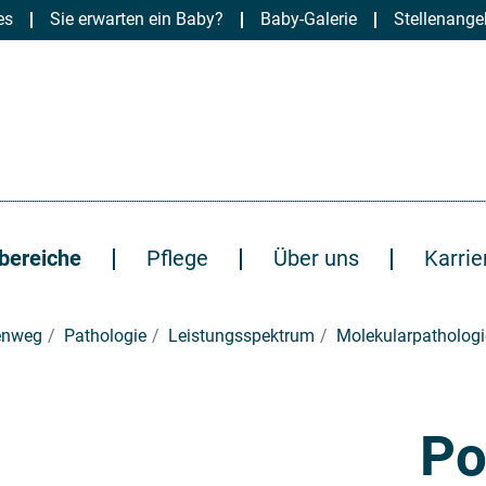
es
Sie erwarten ein Baby?
Baby-Galerie
Stellenange
bereiche
Pflege
Über uns
Karrie
uenweg
Pathologie
Leistungsspektrum
Molekularpathologi
Po