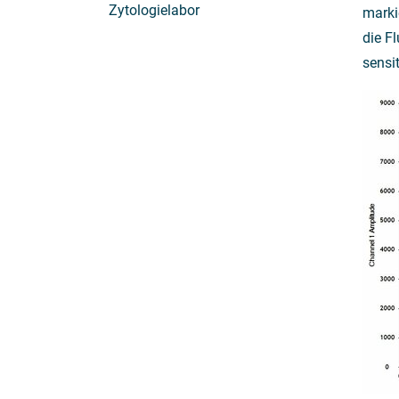
Zytologielabor
marki
die F
sensi