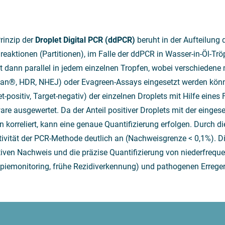
rinzip der
Droplet
Digital PCR (
ddPCR
)
beruht in der Aufteilung
lreaktionen (Partitionen), im Falle der ddPCR in Wasser-in-Öl-Trö
gt dann parallel in jedem einzelnen Tropfen, wobei verschiedene 
n®, HDR, NHEJ) oder Evagreen-Assays eingesetzt werden könn
et-positiv, Target-negativ) der einzelnen Droplets mit Hilfe ein
are ausgewertet. Da der Anteil positiver Droplets mit der einges
n korreliert, kann eine genaue Quantifizierung erfolgen. Durch die
tivität der PCR-Methode deutlich an (Nachweisgrenze < 0,1%). Di
tiven Nachweis und die präzise Quantifizierung von niederfreq
piemonitoring, frühe Rezidiverkennung) und pathogenen Erreger