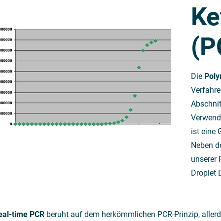
Ke
(P
Die
Poly
Verfahre
Abschnit
Verwendu
ist eine
Neben d
unserer 
Droplet 
eal-time PCR
beruht auf dem herkömmlichen PCR-Prinzip, allerd