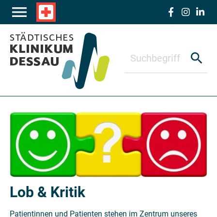
Zum Hauptinhalt springen
menu
local_hospital
search
Lob & Kritik
Patientinnen und Patienten stehen im Zentrum unseres