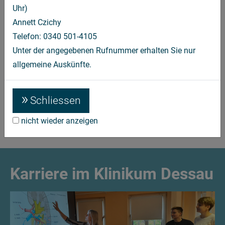
Uhr)
Willkommen beim Fachbereich
Annett Czichy
Leistungsspektrum
Telefon: 0340 501-4105
Sprechzeiten
Unter der angegebenen Rufnummer erhalten Sie nur
allgemeine Auskünfte.
Team
Kontakt
Schliessen
Für Fachkollegen
nicht wieder anzeigen
Forschung & Lehre
Karriere im Klinikum Dessau