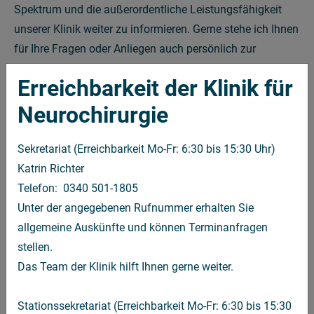
Spektrum und die außerordentliche Leistungsfähigkeit
unserer Klinik weiter zu informieren. Gerne stehe ich Ihnen
für Ihre Fragen oder Anliegen auch persönlich zur
Verfügung.
Erreichbarkeit der Klinik für
Priv.-Doz. Dr. med. habil. Christof Renner
Neurochirurgie
Chefarzt der Klinik für Neurochirurgie
Sekretariat (Erreichbarkeit Mo-Fr: 6:30 bis 15:30 Uhr)
Katrin Richter
Telefon: 0340 501-1805
Unter der angegebenen Rufnummer erhalten Sie
allgemeine Auskünfte und können Terminanfragen
stellen.
Das Team der Klinik hilft Ihnen gerne weiter.
Stationssekretariat (Erreichbarkeit Mo-Fr: 6:30 bis 15:30