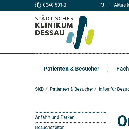
Zum Hauptinhalt springen
0340 501-0
PJ
Aktuell
Patienten & Besucher
Fach
Sie sind hier:
SKD
Patienten & Besucher
Infos für Besu
O
Anfahrt und Parken
Besuchszeiten