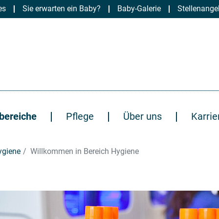
es
Sie erwarten ein Baby?
Baby-Galerie
Stellenange
bereiche
Pflege
Über uns
Karrie
ygiene
Willkommen in Bereich Hygiene