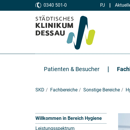
Zum Hauptinhalt springen
0340 501-0
PJ
Aktuell
Patienten & Besucher
Fach
Sie sind hier:
SKD
Fachbereiche
Sonstige Bereiche
H
Willkommen in Bereich Hygiene
Leistungsspektrum