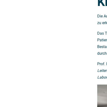
K
Die A
zu er
Das T
Patie
Besta
durch
Prof.
Leite
Labor