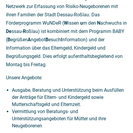
Netzwerk zur Erfassung von Risiko-Neugeborenen mit
ihren Familien der Stadt Dessau-Roßlau. Das
Förderprogramm WuNDeR (
W
issen
u
m den
N
achwuchs in
De
ssau-
R
oßlau) ist kombiniert mit dem Programm BABY
(
B
egrüßen
A
ngebot
B
esuch
I
nformation) und der
Information über das Elterngeld, Kindergeld und
Begrüßungsgeld. Dies erfolgt aufenthaltsbegleitend von
Montag bis Freitag.
Unsere Angebote:
Ausgabe, Beratung und Unterstützung beim Ausfüllen
der Anträge für Eltern- und Kindergeld sowie
Mutterschaftsgeld und Elternzeit.
Vermittlung von Beratungs- und
Unterstützungsangeboten für Mütter und ihre
Neugeborenen