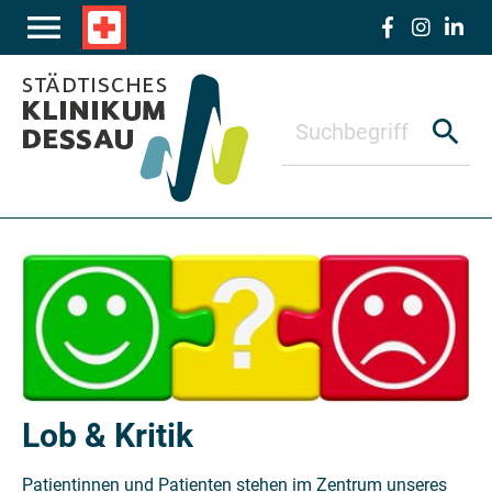
Zum Hauptinhalt springen
menu
local_hospital
search
Lob & Kritik
Patientinnen und Patienten stehen im Zentrum unseres