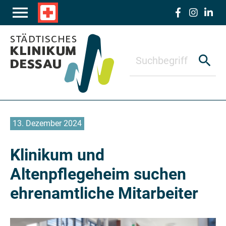
Zum Hauptinhalt springen
menu
local_hospital
search
13. Dezember 2024
Klinikum und
Altenpflegeheim suchen
ehrenamtliche Mitarbeiter