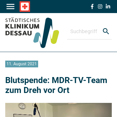
Zum Hauptinhalt springen
menu
local_hospital
search
11. August 2021
Blutspende: MDR-TV-Team
zum Dreh vor Ort